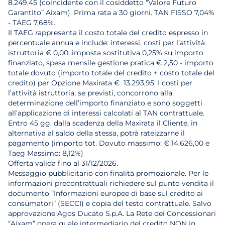
8.249,45 (coincidente con il cosiddetto “Valore Futuro
Garantito” Aixam). Prima rata a 30 giorni. TAN FISSO 7,04%
- TAEG 7,68%.
Il TAEG rappresenta il costo totale del credito espresso in
percentuale annua e include: interessi, costi per l’attività
istruttoria € 0,00, imposta sostitutiva 0,25% su importo
finanziato, spesa mensile gestione pratica € 2,50 - importo
totale dovuto (importo totale del credito + costo totale del
credito) per Opzione Maxirata € 13.293,95. I costi per
l’attività istruttoria, se previsti, concorrono alla
determinazione dell’importo finanziato e sono soggetti
all’applicazione di interessi calcolati al TAN contrattuale.
Entro 45 gg. dalla scadenza della Maxirata il Cliente, in
alternativa al saldo della stessa, potrà rateizzarne il
pagamento (importo tot. Dovuto massimo: € 14.626,00 e
Taeg Massimo: 8,12%)
Offerta valida fino al 31/12/2026.
Messaggio pubblicitario con finalità promozionale. Per le
informazioni precontrattuali richiedere sul punto vendita il
documento “Informazioni europee di base sul credito ai
consumatori” (SECCI) e copia del testo contrattuale. Salvo
approvazione Agos Ducato S.p.A. La Rete dei Concessionari
“Aixam” opera quale intermediario del credito NON in