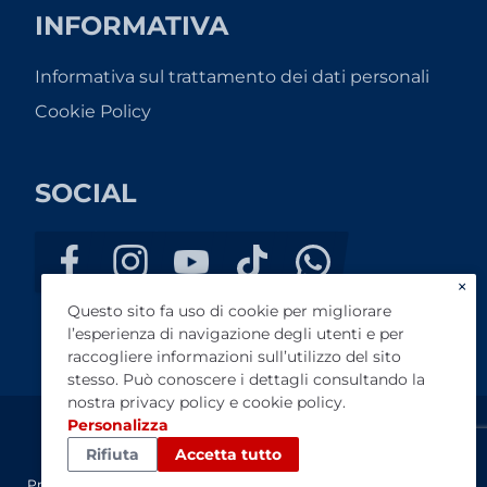
INFORMATIVA
Informativa sul trattamento dei dati personali
Cookie Policy
SOCIAL
×
Questo sito fa uso di cookie per migliorare
l’esperienza di navigazione degli utenti e per
raccogliere informazioni sull’utilizzo del sito
stesso. Può conoscere i dettagli consultando la
nostra
privacy policy
e
cookie policy
.
Personalizza
Autovelletri s.r.l. - P.I. 01336661002 - Capitale Sociale
Rifiuta
Accetta tutto
€50.000,00.
Preventivo
Test Drive
Configuratore
Contatti