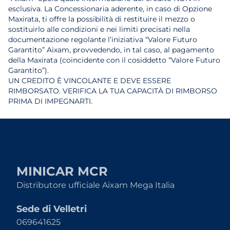
esclusiva. La Concessionaria aderente, in caso di Opzione
Maxirata, ti offre la possibilità di restituire il mezzo o
sostituirlo alle condizioni e nei limiti precisati nella
documentazione regolante l’iniziativa “Valore Futuro
Garantito” Aixam, provvedendo, in tal caso, al pagamento
della Maxirata (coincidente con il cosiddetto “Valore Futuro
Garantito”).
UN CREDITO È VINCOLANTE E DEVE ESSERE
RIMBORSATO. VERIFICA LA TUA CAPACITÀ DI RIMBORSO
PRIMA DI IMPEGNARTI.
MINICAR MCR
Distributore ufficiale Aixam Mega Italia
Sede di Velletri
069641625