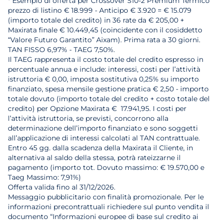
* Esempio di offerta per Crossover S10-2 Premium Termico
prezzo di listino € 18.999 - Anticipo € 3.920 = € 15.079
(importo totale del credito) in 36 rate da € 205,00 +
Maxirata finale € 10.449,45 (coincidente con il cosiddetto
“Valore Futuro Garantito” Aixam). Prima rata a 30 giorni.
TAN FISSO 6,97% - TAEG 7,50%.
Il TAEG rappresenta il costo totale del credito espresso in
percentuale annua e include: interessi, costi per l’attività
istruttoria € 0,00, imposta sostitutiva 0,25% su importo
finanziato, spesa mensile gestione pratica € 2,50 - importo
totale dovuto (importo totale del credito + costo totale del
credito) per Opzione Maxirata € 17.941,95. I costi per
l’attività istruttoria, se previsti, concorrono alla
determinazione dell’importo finanziato e sono soggetti
all’applicazione di interessi calcolati al TAN contrattuale.
Entro 45 gg. dalla scadenza della Maxirata il Cliente, in
alternativa al saldo della stessa, potrà rateizzarne il
pagamento (importo tot. Dovuto massimo: € 19.570,00 e
Taeg Massimo: 7,91%)
Offerta valida fino al 31/12/2026.
Messaggio pubblicitario con finalità promozionale. Per le
informazioni precontrattuali richiedere sul punto vendita il
documento “Informazioni europee di base sul credito ai