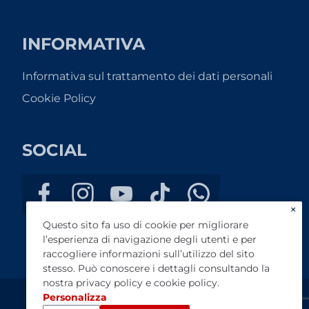
INFORMATIVA
Informativa sul trattamento dei dati personali
Cookie Policy
SOCIAL
×
Questo sito fa uso di cookie per migliorare
l’esperienza di navigazione degli utenti e per
raccogliere informazioni sull’utilizzo del sito
stesso. Può conoscere i dettagli consultando la
nostra
privacy policy
e
cookie policy
.
Personalizza
Autovelletri s.r.l. - P.I. 01336661002 - Capitale Sociale