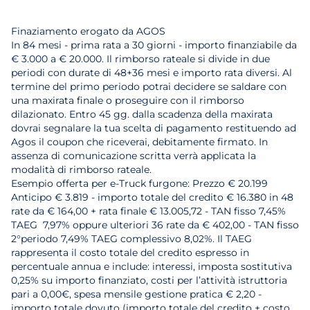
Finaziamento erogato da AGOS
In 84 mesi - prima rata a 30 giorni - importo finanziabile da
€ 3.000 a € 20.000. Il rimborso rateale si divide in due
periodi con durate di 48+36 mesi e importo rata diversi. Al
termine del primo periodo potrai decidere se saldare con
una maxirata finale o proseguire con il rimborso
dilazionato. Entro 45 gg. dalla scadenza della maxirata
dovrai segnalare la tua scelta di pagamento restituendo ad
Agos il coupon che riceverai, debitamente firmato. In
assenza di comunicazione scritta verrà applicata la
modalità di rimborso rateale.
Esempio offerta per e-Truck furgone: Prezzo € 20.199
Anticipo € 3.819 - importo totale del credito € 16.380 in 48
rate da € 164,00 + rata finale € 13.005,72 - TAN fisso 7,45%
TAEG 7,97% oppure ulteriori 36 rate da € 402,00 - TAN fisso
2°periodo 7,49% TAEG complessivo 8,02%. Il TAEG
rappresenta il costo totale del credito espresso in
percentuale annua e include: interessi, imposta sostitutiva
0,25% su importo finanziato, costi per l’attività istruttoria
pari a 0,00€, spesa mensile gestione pratica € 2,20 -
importo totale dovuto (importo totale del credito + costo