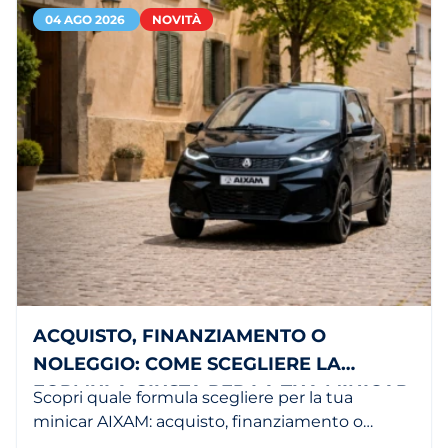
04 AGO 2026
NOVITÀ
ACQUISTO, FINANZIAMENTO O
NOLEGGIO: COME SCEGLIERE LA
FORMULA GIUSTA PER LA TUA MINICAR
Scopri quale formula scegliere per la tua
minicar AIXAM: acquisto, finanziamento o
noleggio in base alle tue esigenze.